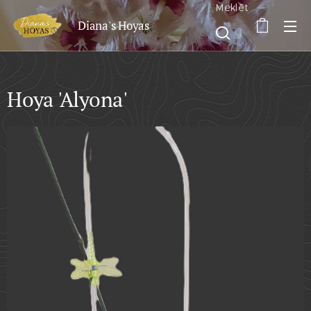
Meklēt
Diana's Hoyas
Hoya 'Alyona'