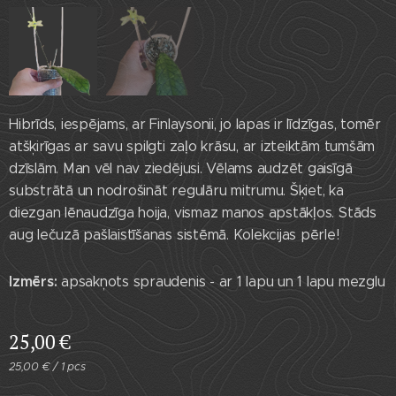
Hoya 'Alyona'
Hibrīds, iespējams, ar Finlaysonii, jo lapas ir līdzīgas, tomēr
atšķirīgas ar savu spilgti zaļo krāsu, ar izteiktām tumšām
dzīslām. Man vēl nav ziedējusi. Vēlams audzēt gaisīgā
substrātā un nodrošināt regulāru mitrumu. Šķiet, ka
diezgan lēnaudzīga hoija, vismaz manos apstākļos. Stāds
aug lečuzā pašlaistīšanas sistēmā. Kolekcijas pērle!
Izmērs:
apsakņots spraudenis - ar 1 lapu un 1 lapu mezglu
25,00
€
25,00 € / 1 pcs