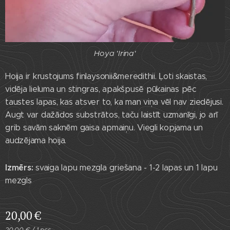
Hoya 'Irina'
Hoija ir krustojums finlaysonii&meredithii. Ļoti skaistas,
vidēja lieluma un stingras, apakšpusē pūkainas pēc
taustes lapas, kas atsver to, ka man viņa vēl nav ziedējusi.
Augt var dažādos substrātos, taču laistīt uzmanīgi, jo arī
grib savām saknēm gaisa apmaiņu. Viegli kopjama un
audzējama hoija.
Izmērs:
svaiga lapu mezgla griešana - 1-2 lapas un 1 lapu
mezgls
20,00
€
20,00 € / 1 pcs