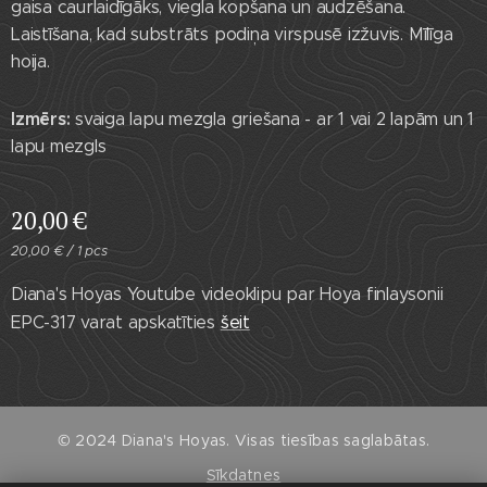
gaisa caurlaidīgāks, viegla kopšana un audzēšana.
Laistīšana, kad substrāts podiņa virspusē izžuvis. Mīlīga
hoija.
Izmērs:
svaiga lapu mezgla griešana - ar 1 vai 2 lapām un 1
lapu mezgls
20,00
€
20,00 € / 1 pcs
Diana's Hoyas Youtube videoklipu par Hoya finlaysonii
EPC-317 varat apskatīties
šeit
© 2024 Diana's Hoyas. Visas tiesības saglabātas.
Sīkdatnes