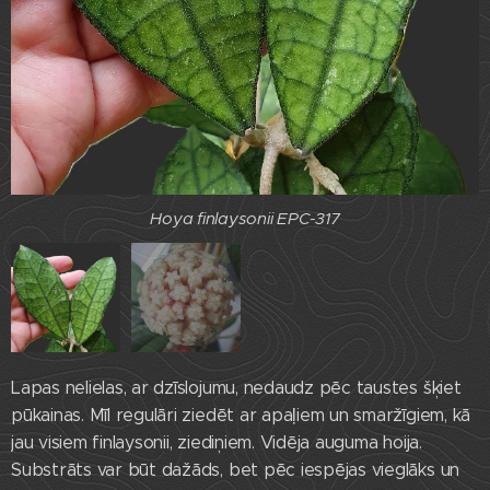
Hoya finlaysonii EPC-317
Hoya finlaysonii EPC-317
Lapas nelielas, ar dzīslojumu, nedaudz pēc taustes šķiet
pūkainas. Mīl regulāri ziedēt ar apaļiem un smaržīgiem, kā
jau visiem finlaysonii, ziediņiem. Vidēja auguma hoija.
Substrāts var būt dažāds, bet pēc iespējas vieglāks un