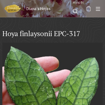
Meklēt
Diana's Hoyas
Hoya finlaysonii EPC-317