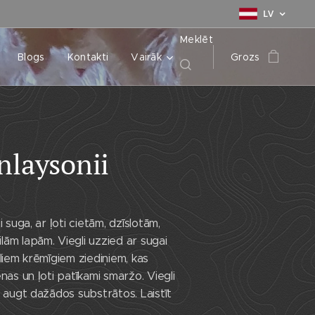
LV
Meklēt
Blogs
Kontakti
Vairāk
Grozs
nlaysonii
i suga, ar ļoti cietām, dzīslotām,
ām lapām. Viegli uzzied ar sugai
eliem krēmīgiem ziediņiem, kas
nas un ļoti patīkami smaržo. Viegli
r augt dažādos substrātos. Laistīt