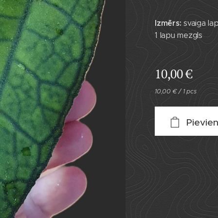
Izmērs:
svaiga la
1 lapu mezgls
10,00
€
10,00 € / 1 pcs
a Finlaysonii
Pievie