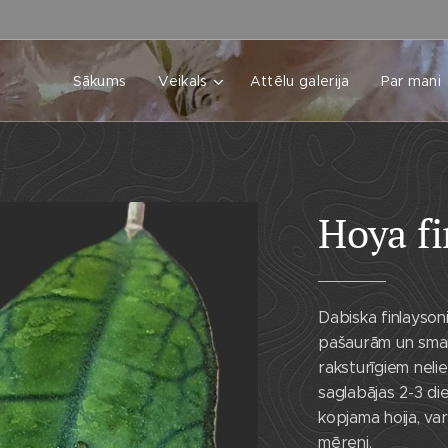
Sākums
Veikals
Attēlu galerija
Par mani
Hoya fi
Dabiska finlaysoni
pašaurām un smail
raksturīgiem neli
saglabājas 2-3 die
kopjama hoija, va
mēreni.