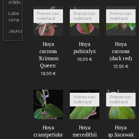
stāds
Laba
Preces nav
Preces nav
Preces nav
noliktavā
noliktavā
noliktavā
cena
Jaunums
Hoya
Hoya
Hoya
carnosa
pubicalyx
carnosa
'Krimson
(dark red)
18,55
€
Queen'
15,55
€
18,55
€
Preces nav
Preces nav
noliktavā
noliktavā
Hoya
Hoya
Hoya
crassipetiolata
meredithii
sp.Sarawak