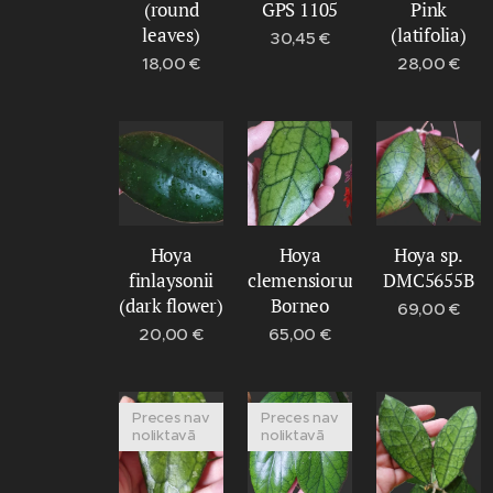
(round
GPS 1105
Pink
leaves)
(latifolia)
30,45
€
18,00
€
28,00
€
Hoya
Hoya
Hoya sp.
finlaysonii
clemensiorum
DMC5655B
(dark flower)
Borneo
69,00
€
20,00
€
65,00
€
Preces nav
Preces nav
noliktavā
noliktavā