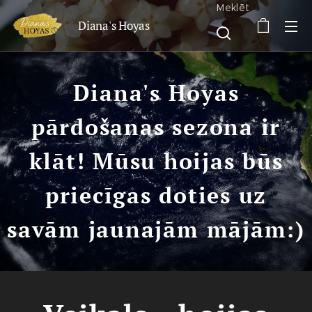
Meklēt
Diana's Hoyas
Diana's Hoyas
pārdošanas sezona ir
klāt! Mūsu hoijas būs
priecīgas doties uz
savām jaunajām mājām:)