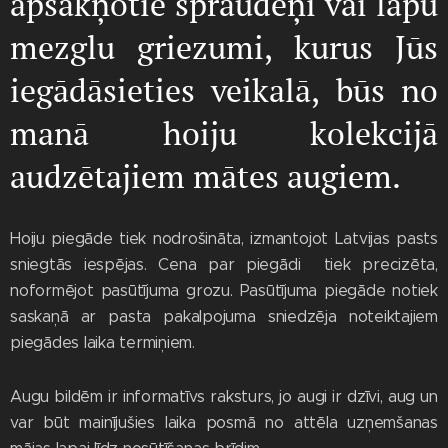
apsakņotie spraudeņi vai lapu
mezglu griezumi, kurus Jūs
iegādāsieties veikalā, būs no
manā hoiju kolekcijā
audzētajiem mātes augiem.
Hoiju piegāde tiek nodrošināta, izmantojot Latvijas pasts
sniegtās iespējas. Cena par piegādi tiek precizēta,
noformējot pasūtījuma grozu. Pasūtījuma piegāde notiek
saskaņā ar pasta pakalpojuma sniedzēja noteiktajiem
piegādes laika termiņiem.
Augu bildēm ir informatīvs raksturs, jo augi ir dzīvi, aug un
var būt mainījušies laika posmā no attēla uzņemšanas