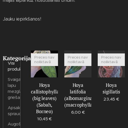
mājas lapai līdz nosūtīšanas brīdim.
Jauku iepirkšanos!
Kategorijas
Preces nav
Preces nav
Preces nav
noliktavā
noliktavā
noliktavā
Visi
produkti
Svaiga
Hoya
Hoya
Hoya
lapu
callistophylla
latifolia
sigillatis
mezgla
griešana
(big leaves)
(albomarginata)
23,45
€
(Sabah,
(macrophylla)
Apsakņoti
Borneo)
6,00
€
spraudeņi
10,45
€
Augošs